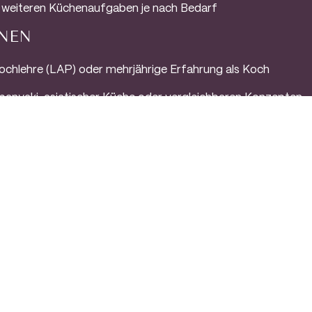
 weiteren Küchenaufgaben je nach Bedarf
ONEN
chlehre (LAP) oder mehrjährige Erfahrung als Koch
panyaki, asiatischer Küche oder vergleichbaren Konzepten
rbeitszeiten und Arbeitstagen (Festivalbetrieb - Arbeitszeit
 Englischkenntnisse
 INFORMATIONEN
re Mitarbeiter die treibende Kraft hinter unserem Erfolg sin
tzendes Arbeitsumfeld zu schaffen. Als Mitglied unseres T
en, wie zum Beispiel:
lohn von
€2.300,00
gessen