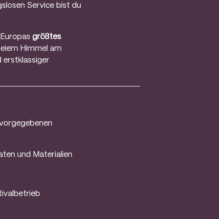
slosen Service bist du
r Europas
größtes
 freiem Himmel am
 erstklassiger
h vorgegebenen
aten und Materialien
ivalbetrieb