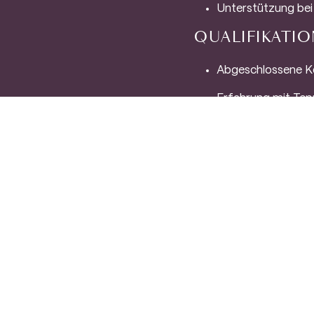
Unterstützung bei
QUALIFIKATI
Abgeschlossene Ko
Erfahrung mit Tep
Flexibilität bei A
und 00:00)
Gute Deutsch- und
ZUSÄTZLICHE
Wir glauben, dass unse
positives und unterstü
einer Reihe von Vorteil
Ein Bruttomonats
Kostenloses Mitta