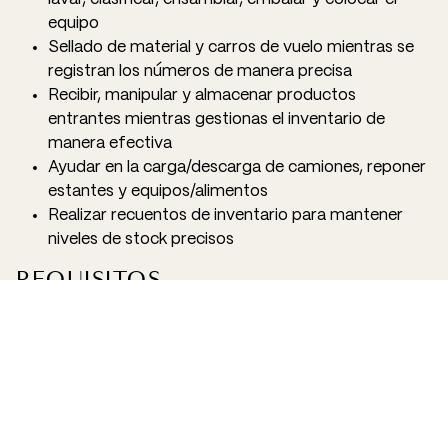
equipo
Sellado de material y carros de vuelo mientras se
registran los números de manera precisa
Recibir, manipular y almacenar productos
entrantes mientras gestionas el inventario de
manera efectiva
Ayudar en la carga/descarga de camiones, reponer
estantes y equipos/alimentos
Realizar recuentos de inventario para mantener
niveles de stock precisos
REQUISITOS
Valorable experiencia de al menos 1 año en el sector
de catering o en lineas de producion
Valorable poseer carnet de manipulador de
alimentos
Disponibilidad para trabajar en turnos rotativos de
mañana, tarde y noche de lunes a domingo