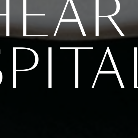
HEAR
PITA