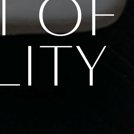
T OF
LITY