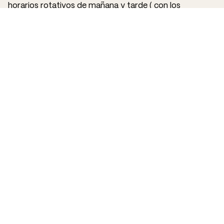
horarios rotativos de mañana y tarde ( con los
descansos correspondientes).
- Vivir cerca del aeropuerto y/o cerciorarse de poder
llegar a la terminal T4 en horarios de mañana con
entrada a las 05.30 AM / 06.00 AM
REQUISITOS
- Experiencia previa de, al menos un año, en las
funciones descritas
- Valorable idiomas
- Valorable experiencia relacionada en el sector